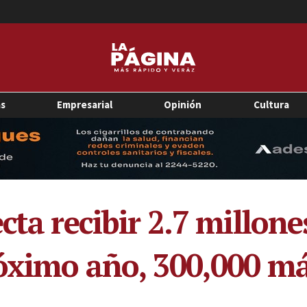
as
Empresarial
Opinión
Cultura
cta recibir 2.7 millone
róximo año, 300,000 m