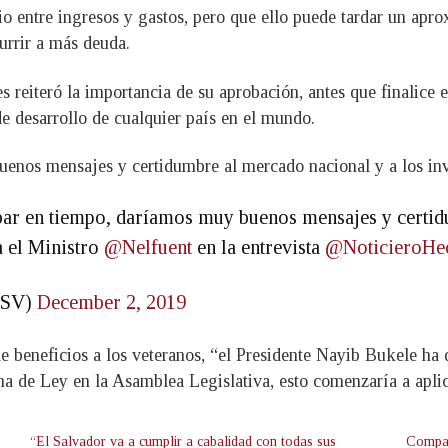
io entre ingresos y gastos, pero que ello puede tardar un apr
currir a más deuda.
 reiteró la importancia de su aprobación, antes que finalice e
e desarrollo de cualquier país en el mundo.
enos mensajes y certidumbre al mercado nacional y a los inve
ar en tiempo, daríamos muy buenos mensajes y certid
a el Ministro
@Nelfuent
en la entrevista
@NoticieroHe
aSV)
December 2, 2019
de beneficios a los veteranos, “el Presidente Nayib Bukele ha
ma de Ley en la Asamblea Legislativa, esto comenzaría a aplic
“El Salvador va a cumplir a cabalidad con todas sus
Compañ