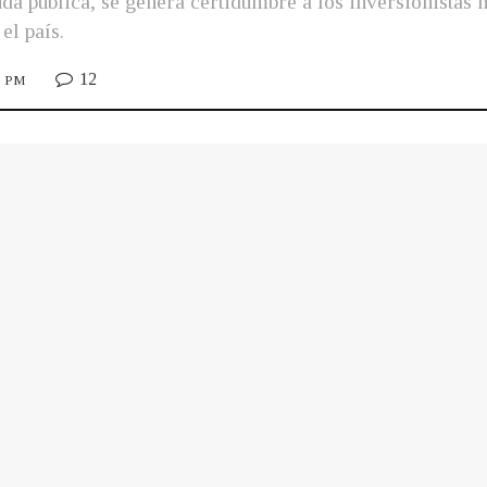
uda pública, se genera certidumbre a los inversionistas 
el país.
12
35 PM