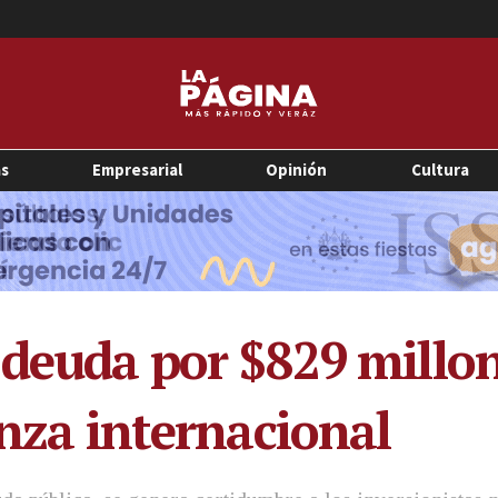
as
Empresarial
Opinión
Cultura
a deuda por $829 mill
anza internacional