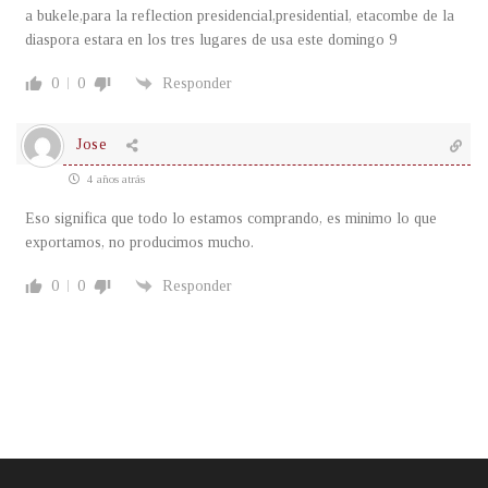
a bukele,para la reflection presidencial,presidential, etacombe de la
diaspora estara en los tres lugares de usa este domingo 9
0
0
Responder
Jose
4 años atrás
Eso significa que todo lo estamos comprando, es minimo lo que
exportamos, no producimos mucho.
0
0
Responder