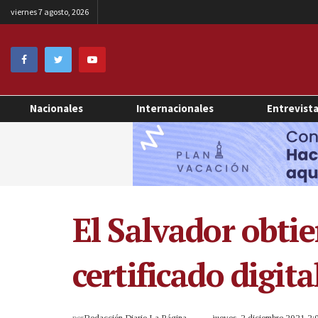
viernes 7 agosto, 2026
Nacionales
Internacionales
Entrevist
El Salvador obti
certificado digit
por
Redacción Diario La Página
jueves, 2 diciembre 2021 2