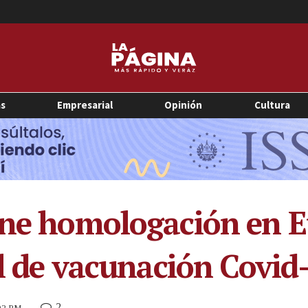
as
Empresarial
Opinión
Cultura
ene homologación en E
al de vacunación Covid
2
:02 PM