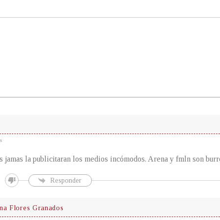
s
 jamas la publicitaran los medios incómodos. Arena y fmln son burro
Responder
na Flores Granados