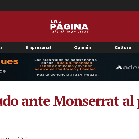
as
Empresarial
Opinión
Cultura
udo ante Monserrat al 
7
24 PM