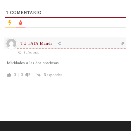
1
COMENTARIO
TU TATA Manda
4 años atrás
felicidades a las dos preciosas
0
0
Responder