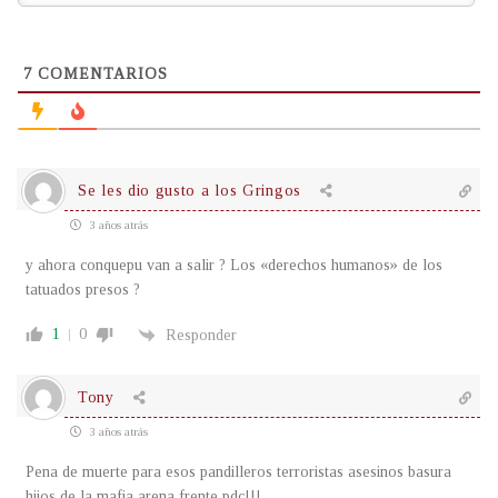
7
COMENTARIOS
Se les dio gusto a los Gringos
3 años atrás
y ahora conquepu van a salir ? Los «derechos humanos» de los
tatuados presos ?
1
0
Responder
Tony
3 años atrás
Pena de muerte para esos pandilleros terroristas asesinos basura
hijos de la mafia arena frente pdc!!!