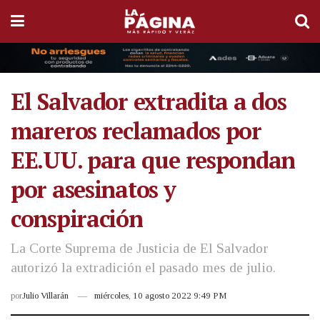
El Salvador extradita a dos
mareros reclamados por
EE.UU. para que respondan
por asesinatos y
conspiración
La Corte Suprema de Justicia de El Salvador
autorizó la extradición el pasado mes de julio.
por
Julio Villarán
miércoles, 10 agosto 2022 9:49 PM