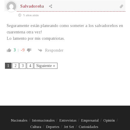
Salvadoreña
5 años atrás
Seguramente están planeando como someter a los salvadoreños en
cuarentena otra vez!
Lo lamento por mis compatriotas.
3
-9
Responder
1
2
3
4
Siguiente »
Nacionales
Internacionales
Entrevistas
Empresarial
Opinión
Cultura
Deportes
Jet Set
Curiosidades