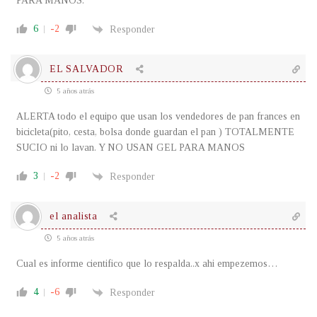
PARA MANOS.
6
-2
Responder
EL SALVADOR
5 años atrás
ALERTA todo el equipo que usan los vendedores de pan frances en
bicicleta(pito, cesta, bolsa donde guardan el pan ) TOTALMENTE
SUCIO ni lo lavan. Y NO USAN GEL PARA MANOS
3
-2
Responder
el analista
5 años atrás
Cual es informe cientifico que lo respalda..x ahi empezemos…
4
-6
Responder