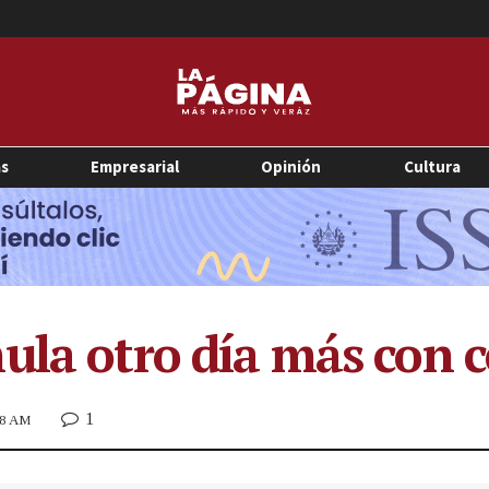
as
Empresarial
Opinión
Cultura
ula otro día más con 
1
28 AM