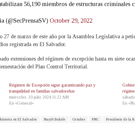
ntabilizan 56,190 miembros de estructuras criminales 
ncia (@SecPrensaSV)
October 29, 2022
 27 de marzo de este año por la Asamblea Legislativa a petic
dios registrada en El Salvador.
ado extensiones del régimen de excepción hasta en siete ocas
lementación del Plan Control Territorial.
Régimen de Excepción sigue garantizando paz y
Gobier
tranquilidad en familias salvadoreñas
régime
miércoles, 10 julio 2024 11:22 AM
sábado
En «General»
En «Na
historia en El Salvador
Nayib Bukele
Octubre
PNC
Presidente de la 