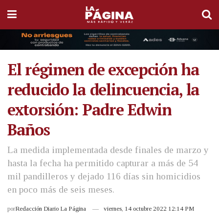
El régimen de excepción ha
reducido la delincuencia, la
extorsión: Padre Edwin
Baños
La medida implementada desde finales de marzo y
hasta la fecha ha permitido capturar a más de 54
mil pandilleros y dejado 116 días sin homicidios
en poco más de seis meses.
por
Redacción Diario La Página
viernes, 14 octubre 2022 12:14 PM