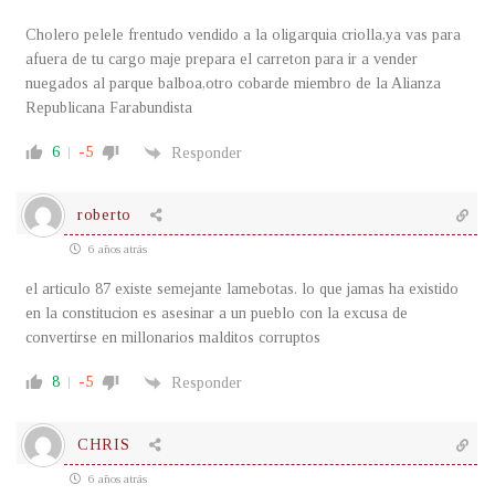
Cholero pelele frentudo vendido a la oligarquia criolla,ya vas para
afuera de tu cargo maje prepara el carreton para ir a vender
nuegados al parque balboa,otro cobarde miembro de la Alianza
Republicana Farabundista
6
-5
Responder
roberto
6 años atrás
el articulo 87 existe semejante lamebotas. lo que jamas ha existido
en la constitucion es asesinar a un pueblo con la excusa de
convertirse en millonarios malditos corruptos
8
-5
Responder
CHRIS
6 años atrás