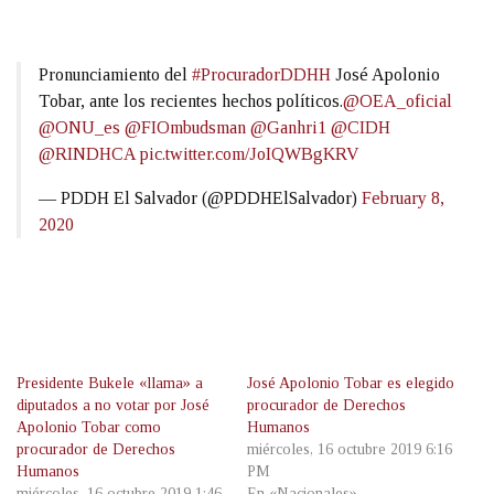
Pronunciamiento del
#ProcuradorDDHH
José Apolonio
Tobar, ante los recientes hechos políticos.
@OEA_oficial
@ONU_es
@FIOmbudsman
@Ganhri1
@CIDH
@RINDHCA
pic.twitter.com/JoIQWBgKRV
— PDDH El Salvador (@PDDHElSalvador)
February 8,
2020
Presidente Bukele «llama» a
José Apolonio Tobar es elegido
diputados a no votar por José
procurador de Derechos
Apolonio Tobar como
Humanos
procurador de Derechos
miércoles, 16 octubre 2019 6:16
Humanos
PM
miércoles, 16 octubre 2019 1:46
En «Nacionales»