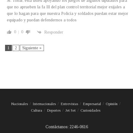
Sr. Tobar, esta usted apoyando los juegos de algunos diputados para
que no aprueben la fa lll del plan control territorial mejor exijales a
que lo hagan para que nuestra Policía y soldados puedan estar mejor
equipado y puedan defendernos a todos
0
0
Responder
1
2
Siguiente »
Nacionales
Internacionales
Entrevistas
Empresarial
Opinión
Cultura
Deportes
Jet Set
Curiosidades
Contáctanos: 2246-0616