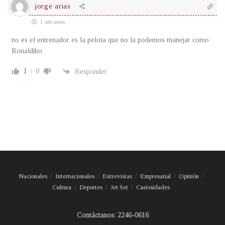
jorge arias
1 año atrás
no es el entrenador es la pelota que no la podemos manejar como
Ronaldiho
1
0
Responder
Nacionales
Internacionales
Entrevistas
Empresarial
Opinión
Cultura
Deportes
Jet Set
Curiosidades
Contáctanos: 2246-0616