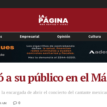
as
Empresarial
Opinión
Cultura
vó a su público en el 
 la encargada de abrir el concierto del cantante mexica
0
59 AM