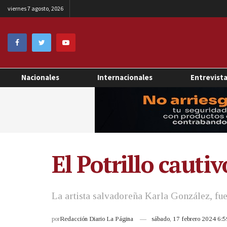
viernes 7 agosto, 2026
Nacionales
Internacionales
Entrevist
El Potrillo cauti
La artista salvadoreña Karla González, fue
por
Redacción Diario La Página
sábado, 17 febrero 2024 6: