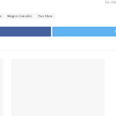
En «Je
lo
Mágico González
Two Show