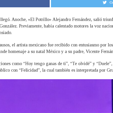
Co
llegó. Anoche, «El Potrillo» Alejandro Fernández, salió triunf
González. Previamente, había calentado motores la voz nacion
nsiado.
lausos, el artista mexicano fue recibido con entusiasmo por lo
 rinde homenaje a su natal México y a su padre, Vicente Ferná
anciones como “Hoy tengo ganas de ti”, “Te olvidé” y “Duele”, 
blico con “Felicidad”, la cual también es interpretada por Gr