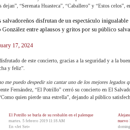
 dejan”, “Serenata Huasteca”, “Caballero” y “Estos celos”, en
salvadoreños disfrutan de un espectáculo inigualable 
o González entre aplausos y gritos por su público sal
uary 17, 2024
isfrutado de este concierto, gracias a la seguridad y a la bue
ha y feliz”.
no me puedo despedir sin cantar uno de los mejores legados 
ente Fernández, “El Potrillo” cerró su concierto en El Salva
“Como quien pierde una estrella”, dejando al público satisfec
El Potrillo se burla de su resbalón en el palenque
Alejan
martes, 5 febrero 2019 11:18 AM
nuevo 
En «Jet Set»
doming