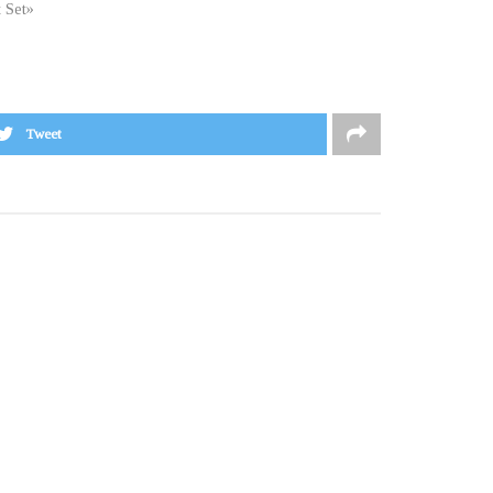
t Set»
Tweet