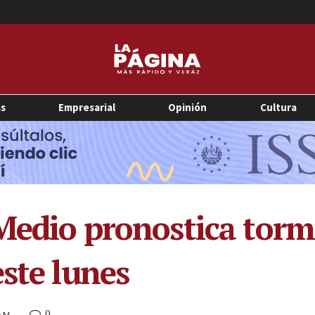
as
Empresarial
Opinión
Cultura
 Medio pronostica torm
ste lunes
0
 AM