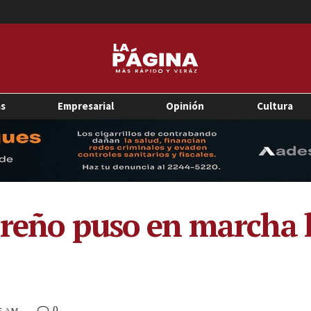
as
Empresarial
Opinión
Cultura
oreño puso en marcha 
0
15 AM