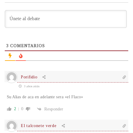
3
COMENTARIOS
Porifidio
3 años atrás
Su Alias de aca en adelante sera «el Flaco»
2
0
Responder
El talconete verde