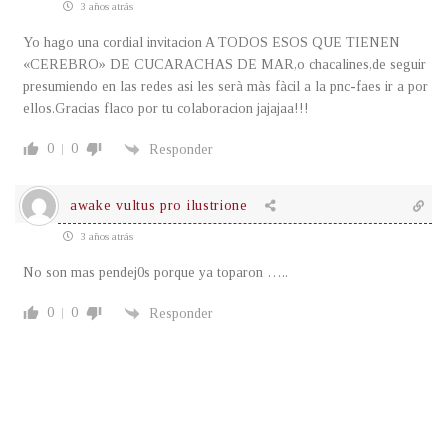
3 años atrás
Yo hago una cordial invitacion A TODOS ESOS QUE TIENEN
«CEREBRO» DE CUCARACHAS DE MAR,o chacalines,de seguir
presumiendo en las redes asi les serà màs fàcil a la pnc-faes ir a por
ellos.Gracias flaco por tu colaboracion jajajaa!!!
0
0
Responder
awake vultus pro ilustrione
3 años atrás
No son mas pendej0s porque ya toparon …..
0
0
Responder