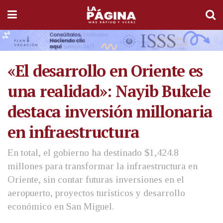
«El desarrollo en Oriente es
una realidad»: Nayib Bukele
destaca inversión millonaria
en infraestructura
En total, el gobierno ha destinado $1,424.8
millones para transformar la infraestructura en
Oriente, sin contar futuras inversiones en el
aeropuerto, proyectos turísticos y desarrollo
económico en San Miguel.