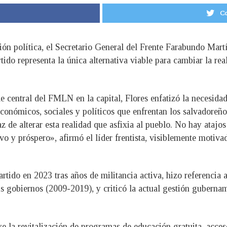
Co
ión política, el Secretario General del Frente Farabundo Ma
tido representa la única alternativa viable para cambiar la rea
e central del FMLN en la capital, Flores enfatizó la necesidad
económicos, sociales y políticos que enfrentan los salvadore
de alterar esta realidad que asfixia al pueblo. No hay atajos 
vo y próspero», afirmó el líder frentista, visiblemente motiva
partido en 2023 tras años de militancia activa, hizo referenci
us gobiernos (2009-2019), y criticó la actual gestión guberna
 la revitalización de programas de educación gratuita, acceso