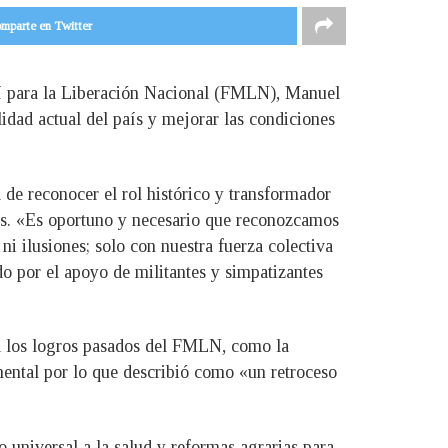
mparte en Twitter
rtí para la Liberación Nacional (FMLN), Manuel
lidad actual del país y mejorar las condiciones
 de reconocer el rol histórico y transformador
ños. «Es oportuno y necesario que reconozcamos
ni ilusiones; solo con nuestra fuerza colectiva
do por el apoyo de militantes y simpatizantes
a a los logros pasados del FMLN, como la
mental por lo que describió como «un retroceso
 universal a la salud y reformas agrarias para