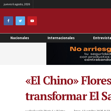
jueves 6 agosto, 2026
Nacionales
Internacionales
Entrevist
«El Chino» Flore
transformar El S
por
Redacción Diario La Página
lunes, 13 octubre 2025 9:2