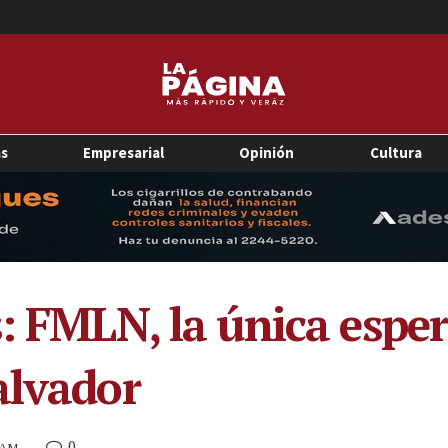
as
Empresarial
Opinión
Cultura
s: FMLN, la única espe
alvador
0
3 AM