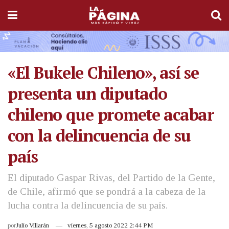
«El Bukele Chileno», así se
presenta un diputado
chileno que promete acabar
con la delincuencia de su
país
El diputado Gaspar Rivas, del Partido de la Gente,
de Chile, afirmó que se pondrá a la cabeza de la
lucha contra la delincuencia de su país.
por
Julio Villarán
viernes, 5 agosto 2022 2:44 PM