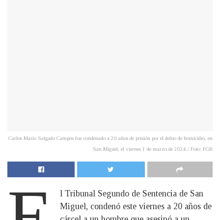
Carlos Mario Salgado Campos fue condenado a 20 años de prisión por el delito de homicidio, en
San Miguel, el viernes 1 de marzo de 2024./ Foto: FGR
E
l Tribunal Segundo de Sentencia de San
Miguel, condenó este viernes a 20 años de
cárcel a un hombre que asesinó a un