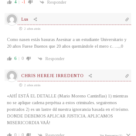
4
-1
Responder
Lus
2 años atrás
Como nasen estás basuras Asesinar a un estudiante Universitario y
20 años Fuese Buenos que 20 años quemándole el mero c…..,,,0
6
0
Responder
CHRIS HEREJE IRREDENTO
2 años atrás
«AHÍ ESTÁ EL DETALLE (Mario Moreno Cantinflas) 1) mientras
no se aplique cadena perpétua a estos criminales, seguiremos
postrados 2) es un lastre dd nuestra ignorancia basada en el teísmo.
DONDE DEBEMOS APLICAR JUSTICIA, APLICAMOS
MISERICORDIA VAÁ!
0
0
Responder
Ver Respuestas
(1)