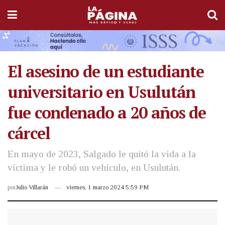
El asesino de un estudiante
universitario en Usulután
fue condenado a 20 años de
cárcel
En mayo de 2023, Salgado le quitó la vida a la
víctima y le robó un vehículo, en Usulután.
por
Julio Villarán
viernes, 1 marzo 2024 5:59 PM