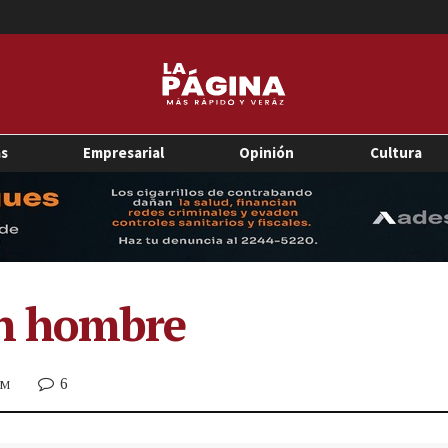
as
Empresarial
Opinión
Cultura
an hombre
6
PM