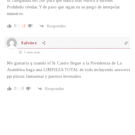
la Taleguiada del 28F para que nunca mas vuelva a suceder.
Prohibido olvidar. Y de paso que sigan en su juego de interpelar
ministros.
0
-2
Responder
Salvitex
5 años atrás
Me gustaría q cuando el Sr Castro llegue a la Presidencia de La
Asamblea haga una LIMPIEZA TOTAL de todo incluyendo asesores
ppi plazas fantasmas y puestos invenados
0
0
Responder