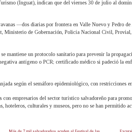
Turismo (Inguat), indican que del viernes 30 de julio al domi
caravanas —dos diarias por frontera en Valle Nuevo y Pedro d
, Ministerio de Gobernación, Policía Nacional Civil, Provial, 
se mantiene un protocolo sanitario para prevenir la propagaci
negativa antígeno o PCR; certificado médico si padeció la en
njada según el semáforo epidemiológico, con restricciones en 
s con empresarios del sector turístico salvadoreño para promo
s, hoteleros, culturales y museos, pero no se han permitido ac
Más de 7 mil salvadoreños acuden al Festival de las
Excurs