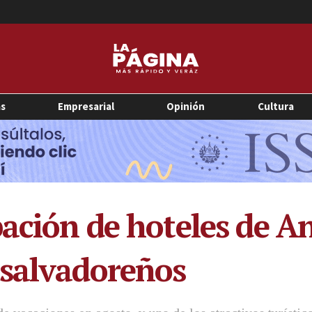
as
Empresarial
Opinión
Cultura
pación de hoteles de A
 salvadoreños