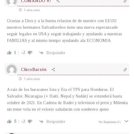
COMANDO #7
5 años atrás
Gracias a Dios y a la buena relacion de de nuestro con EEUU
nuestros hermanos Salvadoreños tiene una nueva esperanzade
seguir legales en USA y seguir trabajando y ayudando a nuestras
FAMILIAS y al mismo tiempo ayudando ala ECONOMIA
1
-2
Responder
ChicoBarzón
5 años atrás
A raiz de los huracanes Iota y Eta el TPS para Honduras, El
Salvador, Nicaragua (+ Haití, Nepal y Sudán) se extenderá hasta
octubre de 2021. En Cadena de Radio y television el presi y Milenita
sin tener vela en el velorio saludarán con sombrero ajeno
5
-2
Responder
Ver Respuestas
(1)