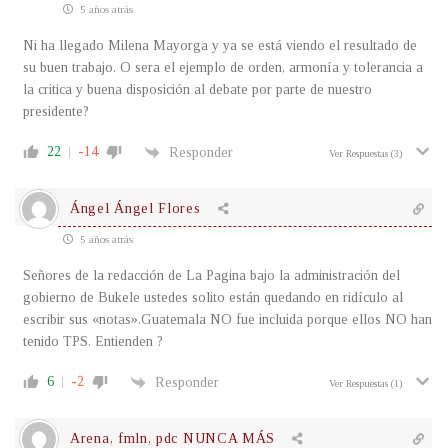
5 años atrás
Ni ha llegado Milena Mayorga y ya se está viendo el resultado de
su buen trabajo. O sera el ejemplo de orden, armonía y tolerancia a
la critica y buena disposición al debate por parte de nuestro
presidente?
22
-14
Responder
Ver Respuestas
(3)
Ángel Ángel Flores
5 años atrás
Señores de la redacción de La Pagina bajo la administración del
gobierno de Bukele ustedes solito están quedando en ridículo al
escribir sus «notas».Guatemala NO fue incluida porque ellos NO han
tenido TPS. Entienden ?
6
-2
Responder
Ver Respuestas
(1)
Arena, fmln, pdc NUNCA MÁS