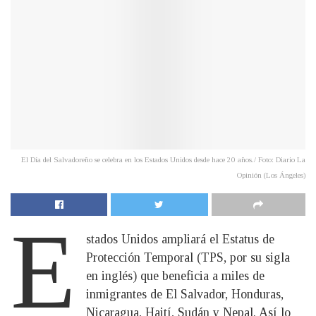
El Día del Salvadoreño se celebra en los Estados Unidos desde hace 20 años./ Foto: Diario La
Opinión (Los Ángeles)
E
stados Unidos ampliará el Estatus de
Protección Temporal (TPS, por su sigla
en inglés) que beneficia a miles de
inmigrantes de El Salvador, Honduras,
Nicaragua, Haití, Sudán y Nepal. Así lo