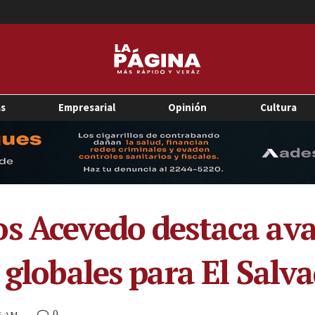
as
Empresarial
Opinión
Cultura
s Acevedo destaca av
 globales para El Salv
0
36 AM