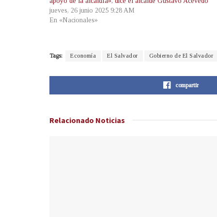
apoyo de la alcaldía», dice el alcalde Gustavo Acevedo
jueves, 26 junio 2025 9:28 AM
En «Nacionales»
Tags:
Economía
El Salvador
Gobierno de El Salvador
compartir
Relacionado
Noticias