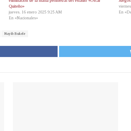
eliminación de la malla perimetral del estadio «Óscar
Juegos
Quiteño»
vierne
jueves, 16 enero 2025 9:25 AM
En «De
En «Nacionales»
Nayib Bukele