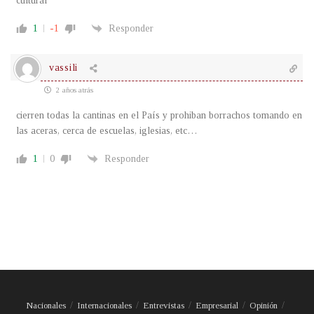
cultural
1
-1
Responder
vassili
2 años atrás
cierren todas la cantinas en el País y prohiban borrachos tomando en
las aceras, cerca de escuelas, iglesias, etc…
1
0
Responder
Nacionales
Internacionales
Entrevistas
Empresarial
Opinión