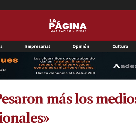
as
Empresarial
Opinión
Cultura
esaron más los medios
ionales»