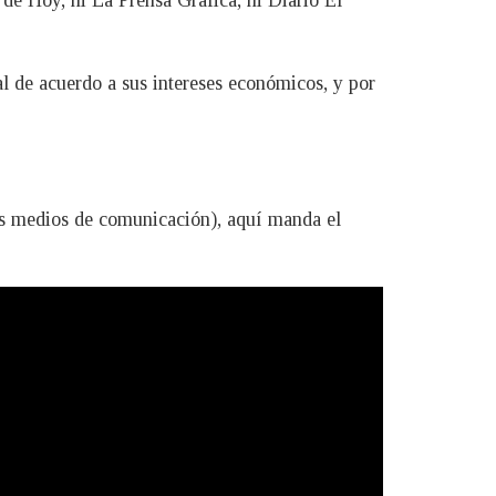
 de Hoy, ni La Prensa Gráfica, ni Diario El
l de acuerdo a sus intereses económicos, y por
des medios de comunicación), aquí manda el