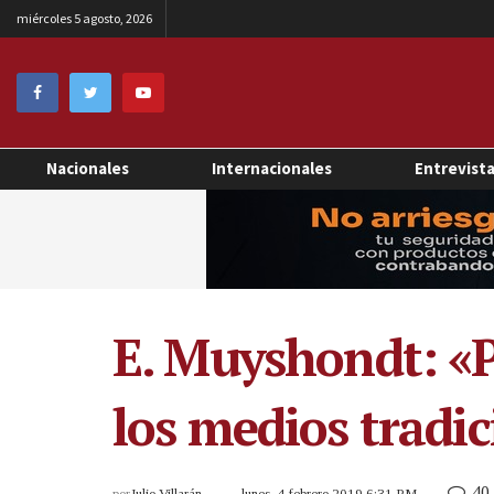
miércoles 5 agosto, 2026
Nacionales
Internacionales
Entrevist
E. Muyshondt: «P
los medios tradic
40
por
Julio Villarán
lunes, 4 febrero 2019 6:31 PM