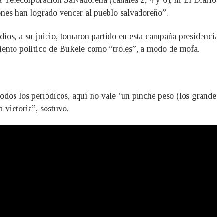
la Telecorporación Salvadoreña (canales 2, 4 y 6), ni El Diario
nes han logrado vencer al pueblo salvadoreño”.
ios, a su juicio, tomaron partido en esta campaña presidencia
iento político de Bukele como “troles”, a modo de mofa.
 todos los periódicos, aquí no vale ‘un pinche peso (los gran
 victoria”, sostuvo.