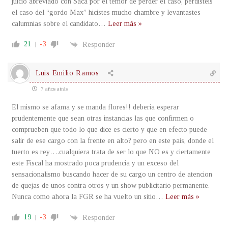
juicio abreviado con Saca por el temor de perder el caso, perdisteis
el caso del “gordo Max” hicistes mucho chambre y levantastes
calumnias sobre el candidato
…
Leer más »
21
-3
Responder
Luis Emilio Ramos
7 años atrás
El mismo se afama y se manda flores!! deberia esperar
prudentemente que sean otras instancias las que confirmen o
comprueben que todo lo que dice es cierto y que en efecto puede
salir de ese cargo con la frente en alto? pero en este pais, donde el
tuerto es rey….cualquiera trata de ser lo que NO es y ciertamente
este Fiscal ha mostrado poca prudencia y un exceso del
sensacionalismo buscando hacer de su cargo un centro de atencion
de quejas de unos contra otros y un show publicitario permanente.
Nunca como ahora la FGR se ha vuelto un sitio
…
Leer más »
19
-3
Responder