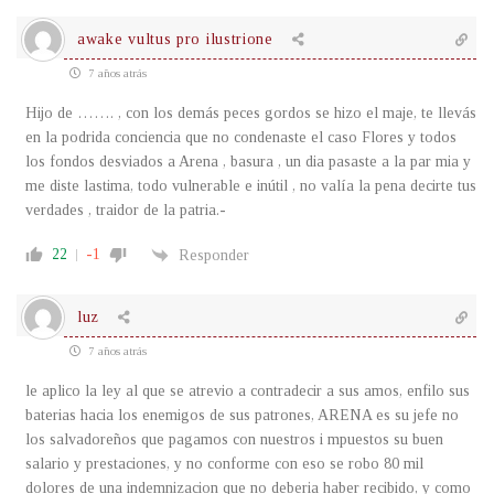
awake vultus pro ilustrione
7 años atrás
Hijo de ……. , con los demás peces gordos se hizo el maje, te llevás
en la podrida conciencia que no condenaste el caso Flores y todos
los fondos desviados a Arena , basura , un dia pasaste a la par mia y
me diste lastima, todo vulnerable e inútil , no valía la pena decirte tus
verdades , traidor de la patria.-
22
-1
Responder
luz
7 años atrás
le aplico la ley al que se atrevio a contradecir a sus amos, enfilo sus
baterias hacia los enemigos de sus patrones, ARENA es su jefe no
los salvadoreños que pagamos con nuestros i mpuestos su buen
salario y prestaciones, y no conforme con eso se robo 80 mil
dolores de una indemnizacion que no deberia haber recibido, y como