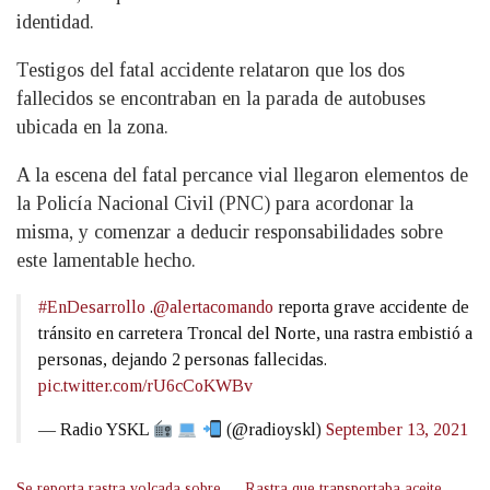
identidad.
Testigos del fatal accidente relataron que los dos
fallecidos se encontraban en la parada de autobuses
ubicada en la zona.
A la escena del fatal percance vial llegaron elementos de
la Policía Nacional Civil (PNC) para acordonar la
misma, y comenzar a deducir responsabilidades sobre
este lamentable hecho.
#EnDesarrollo
.
@alertacomando
reporta grave accidente de
tránsito en carretera Troncal del Norte, una rastra embistió a
personas, dejando 2 personas fallecidas.
pic.twitter.com/rU6cCoKWBv
— Radio YSKL
(@radioyskl)
September 13, 2021
Se reporta rastra volcada sobre
Rastra que transportaba aceite