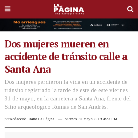
Dos mujeres mueren en
accidente de tránsito calle a
Santa Ana
Dos mujeres perdieron la vida en un accidente de
tránsito registrado la tarde de este de este viernes
31 de mayo, en la carretera a Santa Ana, frente del
Sitio arqueológico Ruinas de San Andrés.
por
Redacción Diario La Página
viernes, 31 mayo 2019 4:23 PM