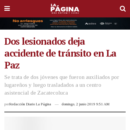
Dos lesionados deja
accidente de tránsito en La
Paz
Se trata de dos jóvenes que fueron auxiliados por
lugareños y luego trasladados a un centro
asistencial de Zacatecoluca
por
Redacción Diario La Página
domingo, 2 junio 2019 9:51 AM