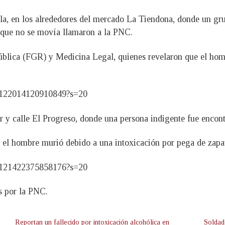
rela, en los alrededores del mercado La Tiendona, donde un gr
r que no se movía llamaron a la PNC.
ública (FGR) y Medicina Legal, quienes revelaron que el homb
172122014120910849?s=20
r y calle El Progreso, donde una persona indigente fue encon
 el hombre murió debido a una intoxicación por pega de zapa
172121422375858176?s=20
s por la PNC.
Reportan un fallecido por intoxicación alcohólica en
Soldad