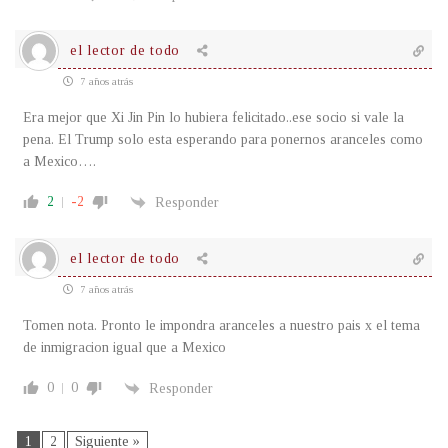
el lector de todo
7 años atrás
Era mejor que Xi Jin Pin lo hubiera felicitado..ese socio si vale la
pena. El Trump solo esta esperando para ponernos aranceles como
a Mexico….
2
-2
Responder
el lector de todo
7 años atrás
Tomen nota. Pronto le impondra aranceles a nuestro pais x el tema
de inmigracion igual que a Mexico
0
0
Responder
1
2
Siguiente »