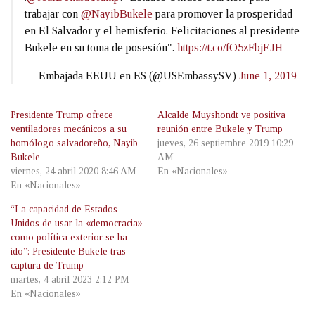
trabajar con
@NayibBukele
para promover la prosperidad
en El Salvador y el hemisferio. Felicitaciones al presidente
Bukele en su toma de posesión".
https://t.co/fO5zFbjEJH
— Embajada EEUU en ES (@USEmbassySV)
June 1, 2019
Presidente Trump ofrece
Alcalde Muyshondt ve positiva
ventiladores mecánicos a su
reunión entre Bukele y Trump
homólogo salvadoreño, Nayib
jueves, 26 septiembre 2019 10:29
Bukele
AM
viernes, 24 abril 2020 8:46 AM
En «Nacionales»
En «Nacionales»
“La capacidad de Estados
Unidos de usar la «democracia»
como política exterior se ha
ido”: Presidente Bukele tras
captura de Trump
martes, 4 abril 2023 2:12 PM
En «Nacionales»