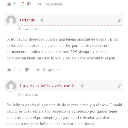
3
-7
Responder
Orlando
7 años atrás
Si Mr.Trump deberdad queiere una buena amistad de buena FE con
el Salvador.entoses que pasen una ley para darle residencia
permanente a todos los que tenemos TPS siempre y cuando
demuestren buen caracter Moral y asi ayudaria a levantar el pais.
0
0
Responder
La vida es bella vivela con fe
7 años atrás
Yo felicito a todo el gavinete de de el presidente y a el wow Donald
Trump es cosa seria yo lo respecto le agradesco por querer tener
una amista con el presidente y el pais de el salvador que dios
bendiga a esa jente bella de el salvador bendiciones