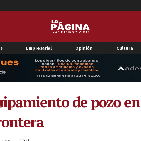
as
Empresarial
Opinión
Cultura
ipamiento de pozo en 
rontera
0
9:31 AM