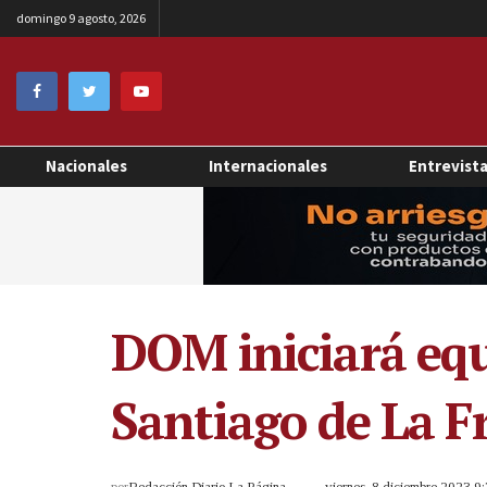
domingo 9 agosto, 2026
Nacionales
Internacionales
Entrevist
DOM iniciará equ
Santiago de La F
por
Redacción Diario La Página
viernes, 8 diciembre 2023 