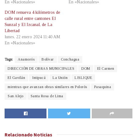
En «Nacionales»
En «Nacionales»
DOM renueva 4 kilómetros de
calle rural entre cantones El
Sunzal y El Izcanal, de La
Libertad
lunes, 22 enero 2024 11:40 AM
En «Nacionales»
Tags:
Anamorós
Bolívar
Conchagua
DIRECCIÓN DE OBRAS MUNICIPALES
DOM
El Carmen
El Gavilán
Intipucá
La Unión
LISLIQUE
mientras que avanzan obras similares en Polorós
Pasaquina
San Alejo
Santa Rosa de Lima
Relacionado
Noticias