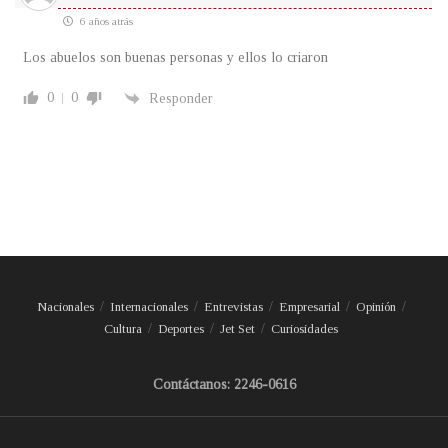
6 años atrás
Los abuelos son buenas personas y ellos lo criaron
0
0
Responder
Nacionales
Internacionales
Entrevistas
Empresarial
Opinión
Cultura
Deportes
Jet Set
Curiosidades
Contáctanos: 2246-0616