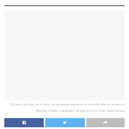
El joven Luis Iván, de 19 años, fue encontrado muerto en su vehículo, sobre la carretera de
Mercedes Umaña, el domingo 5 de abril de 2020./ Foto: Redes Sociales