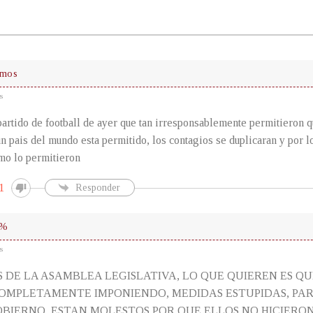
amos
s
partido de football de ayer que tan irresponsablemente permitieron q
n pais del mundo esta permitido, los contagios se duplicaran y por lo
mo lo permitieron
1
Responder
0%
s
S DE LA ASAMBLEA LEGISLATIVA, LO QUE QUIEREN ES QU
COMPLETAMENTE IMPONIENDO, MEDIDAS ESTUPIDAS, PA
OBIERNO, ESTAN MOLESTOS POR QUE ELLOS NO HICIERO