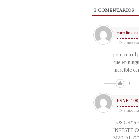
3
COMENTARIOS
carolina r
5 años atrá
pero con el 
que en ningu
increible co
0
-
ESANI10
5 años atrá
LOS CRYSI
INFESTE 
MAL AL G