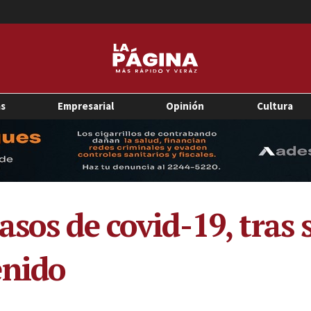
as
Empresarial
Opinión
Cultura
asos de covid-19, tras
enido