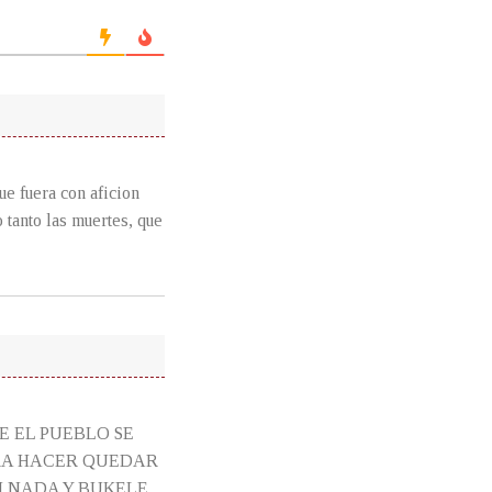
ue fuera con aficion
 tanto las muertes, que
E EL PUEBLO SE
RA HACER QUEDAR
N NADA Y BUKELE