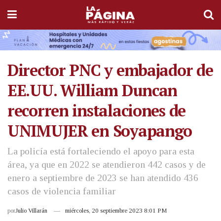
Director PNC y embajador de
EE.UU. William Duncan
recorren instalaciones de
UNIMUJER en Soyapango
La policía está fortaleciendo el apoyo para esta
área, ya que en 2022 se atendieron 442 casos y de
enero a septiembre de 2023 se han atendido 436
casos de violencia familiar
por
Julio Villarán
miércoles, 20 septiembre 2023 8:01 PM