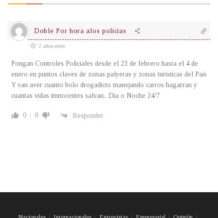
Doble Por hora alos policias
2 años atrás
Pongan Controles Policiales desde el 23 de febrero hasta el 4 de
enero en puntos claves de zonas palyeras y zonas turisticas del Pais
Y van aver cuanto bolo drogadicto manejando carros hagarran y
cuantas vidas imnocentes salvan.. Dia o Noche 24/7
0
0
Responder
Nacionales
Internacionales
Entrevistas
Empresarial
Opinión