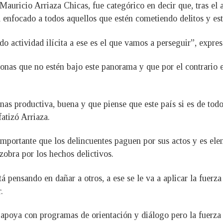
Mauricio Arriaza Chicas, fue categórico en decir que, tras el a
 irá enfocado a todos aquellos que estén cometiendo delitos y e
o actividad ilícita a ese es el que vamos a perseguir”, expres
rsonas que no estén bajo este panorama y que por el contrario es
onas productiva, buena y que piense que este país si es de tod
atizó Arriaza.
importante que los delincuentes paguen por sus actos y es eleme
zobra por los hechos delictivos.
á pensando en dañar a otros, a ese se le va a aplicar la fuerz
.
e apoya con programas de orientación y diálogo pero la fuerza