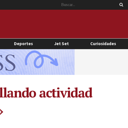
Deportes
Jet Set
Curiosidades
ollando actividad
»