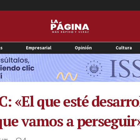
as
Empresarial
Opinión
Cultura
C: «El que esté desarr
l que vamos a perseguir
4
37 AM