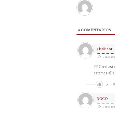
4
COMENTARIOS
gladiador
5 años atrá
?? Creó así 
estamos allá
3
0
ROCO
5 años atrá