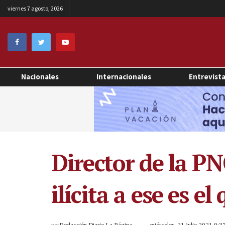
viernes 7 agosto, 2026
Nacionales
Internacionales
Entrevist
Director de la PN
ilícita a ese es e
por
Redacción Diario La Página
miércoles, 21 julio 2021 9: