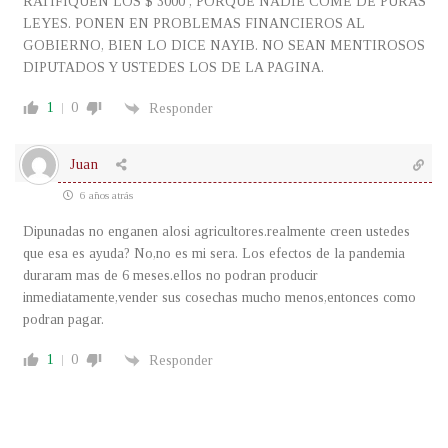
RATIFIQUEN LOS $ 3000 , PORQUE NADIE COME DE PURAS
LEYES. PONEN EN PROBLEMAS FINANCIEROS AL
GOBIERNO, BIEN LO DICE NAYIB. NO SEAN MENTIROSOS
DIPUTADOS Y USTEDES LOS DE LA PAGINA.
1
0
Responder
Juan
6 años atrás
Dipunadas no enganen alosi agricultores.realmente creen ustedes
que esa es ayuda? No,no es mi sera. Los efectos de la pandemia
duraram mas de 6 meses.ellos no podran producir
inmediatamente,vender sus cosechas mucho menos,entonces como
podran pagar.
1
0
Responder