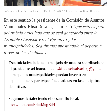
Legisladores de la Bancada Cyan. | DIARIO LA PÁGINA | Foto: Cortesía Elisa_Rosalesv.
En este sentido la presidente de la Comisión de Asuntos
Municipales, Elisa Rosales, manifestó
“que esto es parte
del trabajo articulado que se está generando entre la
Asamblea Legislativa, el Ejecutivo y las
municipalidades. Seguiremos apostándole al deporte a
través de las alcaldías”.
Esta iniciativa la hemos trabajado de manera coordinada con
el presidente ad honorem del
@indeselsalvador
,
@ybukele
,
para que las municipalidades puedan invertir en
equipamiento y participación de atletas en las disciplinas
deportivas.
Seguimos fortaleciendo el desarrollo local.
pic.twitter.com/E4niMugz5N