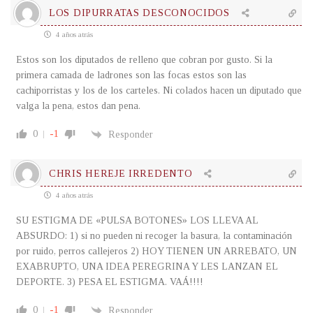
LOS DIPURRATAS DESCONOCIDOS
4 años atrás
Estos son los diputados de relleno que cobran por gusto. Si la
primera camada de ladrones son las focas estos son las
cachiporristas y los de los carteles. Ni colados hacen un diputado que
valga la pena, estos dan pena.
0
-1
Responder
CHRIS HEREJE IRREDENTO
4 años atrás
SU ESTIGMA DE «PULSA BOTONES» LOS LLEVA AL
ABSURDO: 1) si no pueden ni recoger la basura, la contaminación
por ruido, perros callejeros 2) HOY TIENEN UN ARREBATO, UN
EXABRUPTO, UNA IDEA PEREGRINA Y LES LANZAN EL
DEPORTE. 3) PESA EL ESTIGMA. VAÁ!!!!
0
-1
Responder