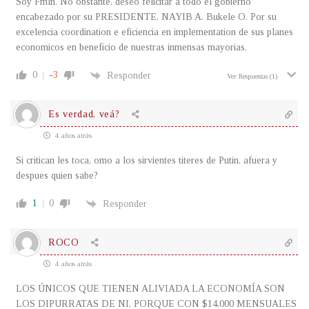
Soy Fmln. No obstante, deseo felicitar a todo el gobierno
encabezado por su PRESIDENTE, NAYIB A. Bukele O. Por su
excelencia coordination e eficiencia en implementation de sus planes
economicos en beneficio de nuestras inmensas mayorias.
0
-3
Responder
Ver Respuestas
(1)
Es verdad, veá?
4 años atrás
Si critican les toca, omo a los sirvientes titeres de Putin, afuera y
despues quien sabe?
1
0
Responder
ROCO
4 años atrás
LOS ÚNICOS QUE TIENEN ALIVIADA LA ECONOMÍA SON
LOS DIPURRATAS DE NI, PORQUE CON $14,000 MENSUALES