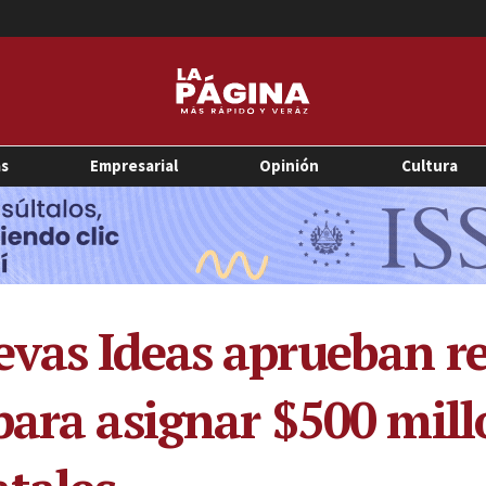
as
Empresarial
Opinión
Cultura
vas Ideas aprueban re
para asignar $500 mill