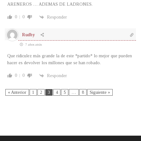
ARENEROS … ADEMAS DE LADRONES.
0
0
Responder
Rudby
7 años atrás
Que ridiculez más grande la de este *partido* lo mejor que pueden
hacer es devolver los millones que se han robado.
0
0
Responder
« Anterior
1
2
3
4
5
…
8
Siguiente »