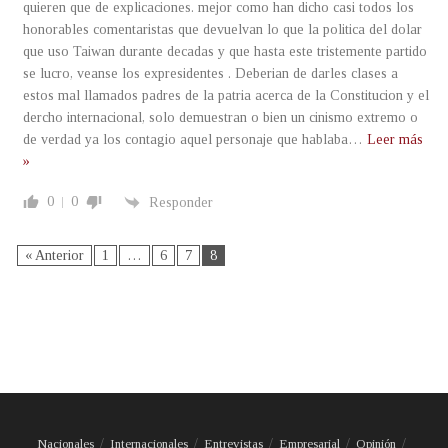
quieren que de explicaciones. mejor como han dicho casi todos los
honorables comentaristas que devuelvan lo que la politica del dolar
que uso Taiwan durante decadas y que hasta este tristemente partido
se lucro, veanse los expresidentes . Deberian de darles clases a
estos mal llamados padres de la patria acerca de la Constitucion y el
dercho internacional, solo demuestran o bien un cinismo extremo o
de verdad ya los contagio aquel personaje que hablaba
…
Leer más
»
0
0
Responder
« Anterior
1
…
6
7
8
Nacionales
Internacionales
Entrevistas
Empresarial
Opinión