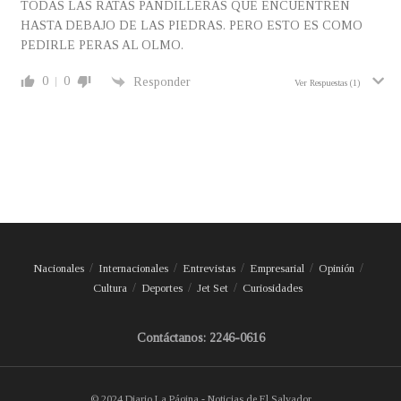
TODAS LAS RATAS PANDILLERAS QUE ENCUENTREN
HASTA DEBAJO DE LAS PIEDRAS. PERO ESTO ES COMO
PEDIRLE PERAS AL OLMO.
0
0
Responder
Ver Respuestas
(1)
Nacionales
Internacionales
Entrevistas
Empresarial
Opinión
Cultura
Deportes
Jet Set
Curiosidades
Contáctanos: 2246-0616
© 2024 Diario La Página - Noticias de El Salvador