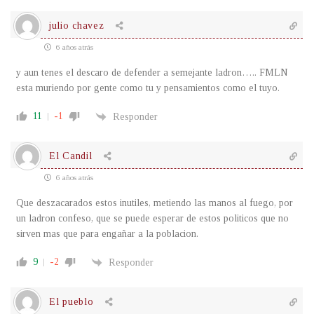
julio chavez
6 años atrás
y aun tenes el descaro de defender a semejante ladron….. FMLN
esta muriendo por gente como tu y pensamientos como el tuyo.
11
-1
Responder
El Candil
6 años atrás
Que deszacarados estos inutiles, metiendo las manos al fuego, por
un ladron confeso, que se puede esperar de estos politicos que no
sirven mas que para engañar a la poblacion.
9
-2
Responder
El pueblo