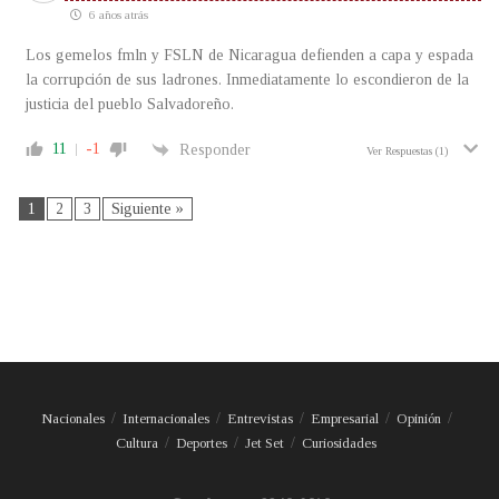
6 años atrás
Los gemelos fmln y FSLN de Nicaragua defienden a capa y espada
la corrupción de sus ladrones. Inmediatamente lo escondieron de la
justicia del pueblo Salvadoreño.
11
-1
Responder
Ver Respuestas
(1)
1
2
3
Siguiente »
Nacionales
Internacionales
Entrevistas
Empresarial
Opinión
Cultura
Deportes
Jet Set
Curiosidades