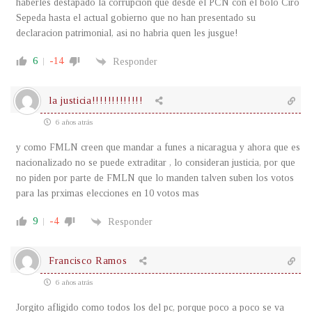
haberles destapado la corrupciòn que desde el PCN con el bolo Ciro
Sepeda hasta el actual gobierno que no han presentado su
declaracion patrimonial, asi no habria quen les jusgue!
6
-14
Responder
la justicia!!!!!!!!!!!!!
6 años atrás
y como FMLN creen que mandar a funes a nicaragua y ahora que es
nacionalizado no se puede extraditar , lo consideran justicia, por que
no piden por parte de FMLN que lo manden talven suben los votos
para las prximas elecciones en 10 votos mas
9
-4
Responder
Francisco Ramos
6 años atrás
Jorgito afligido como todos los del pc, porque poco a poco se va