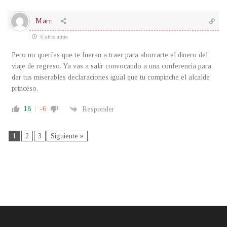
Marr
6 años atrás
Pero no querías que te fueran a traer para ahorrarte el dinero del
viaje de regreso. Ya vas a salir convocando a una conferencia para
dar tus miserables declaraciones igual que tu compinche el alcalde
princeso.
18
-6
Responder
1
2
3
Siguiente »