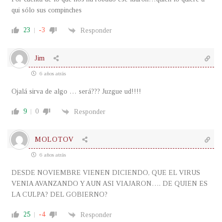
qui sólo sus compinches
23
-3
Responder
Jim
6 años atrás
Ojalá sirva de algo … será??? Juzgue ud!!!!
9
0
Responder
MOLOTOV
6 años atrás
DESDE NOVIEMBRE VIENEN DICIENDO, QUE EL VIRUS
VENIA AVANZANDO Y AUN ASI VIAJARON…. DE QUIEN ES
LA CULPA? DEL GOBIERNO?
25
-4
Responder