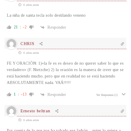
6 años atrás
La niña de santa tecla solo destilando veneno
21
-2
Responder
CHRIS
6 años atrás
FE Y ORACIÓN: 1)»la fe es es deseo de no querer saber lo que es
verdadero» (F. Nietzche) 2) la oración es la manera de creer que se
está haciendo mucho, pero que en realidad no se está haciendo
ABSOLUTAMENTE nada. VAÁ!!!!!
1
-13
Responder
Ver Respuestas
(1)
Ernesto beltran
6 años atrás
Por cuenta de lo que nos ha robado ese ladrón…quien lo quiere a