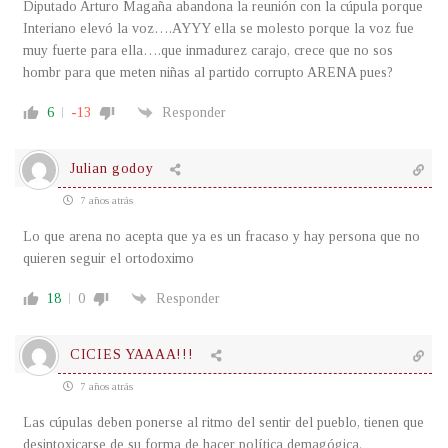
Diputado Arturo Magaña abandona la reunión con la cúpula porque
Interiano elevó la voz….AYYY ella se molesto porque la voz fue
muy fuerte para ella….que inmadurez carajo, crece que no sos
hombr para que meten niñas al partido corrupto ARENA pues?
6
-13
Responder
Julian godoy
7 años atrás
Lo que arena no acepta que ya es un fracaso y hay persona que no
quieren seguir el ortodoximo
18
0
Responder
CICIES YAAAA!!!
7 años atrás
Las cúpulas deben ponerse al ritmo del sentir del pueblo, tienen que
desintoxicarse de su forma de hacer política demagógica.